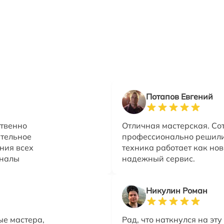
Потапов Евгений
ственно
Отличная мастерская. Со
ательное
профессионально решили
ния всех
техника работает как нов
оналы
надежный сервис.
Никулин Роман
ые мастера,
Рад, что наткнулся на эт