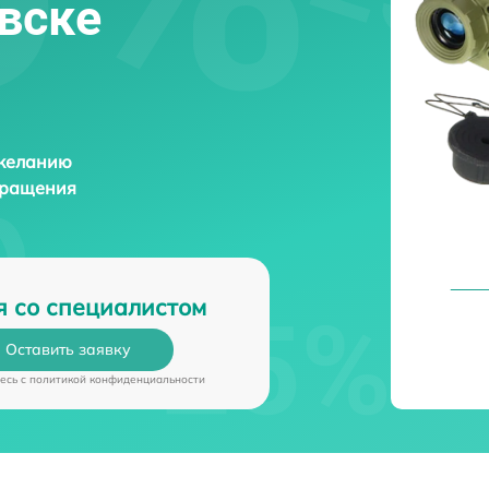
овске
 желанию
бращения
я со специалистом
Оставить заявку
есь c
политикой конфиденциальности